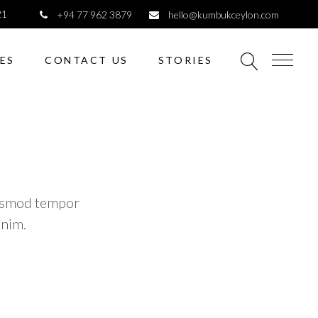
21
+94 77 962 3879
hello@kumbukceylon.com
ES
CONTACT US
STORIES
iusmod tempor
inim.