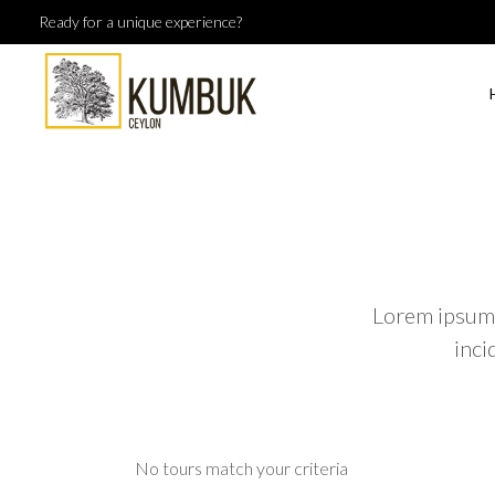
Ready for a unique experience?
Lorem ipsum 
inci
No tours match your criteria