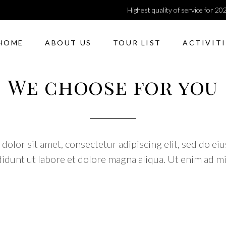
Highest quality of service for 20
HOME
ABOUT US
TOUR LIST
ACTIVITI
We choose for you
dolor sit amet, consectetur adipiscing elit, sed do e
didunt ut labore et dolore magna aliqua. Ut enim ad m