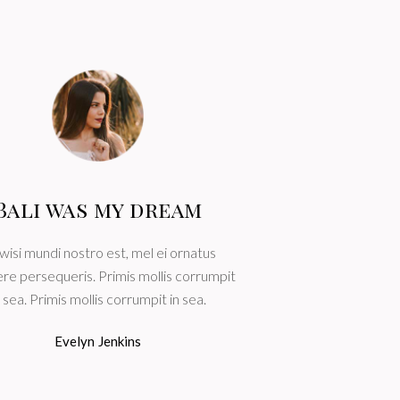
Bali was my dream
Paris is
wisi mundi nostro est, mel ei ornatus
Lorem ipsum dolor sit a
re persequeris. Primis mollis corrumpit
sed do eiusmod tempor
n sea. Primis mollis corrumpit in sea.
et dolore magna aliqu
Evelyn Jenkins
Daniel F