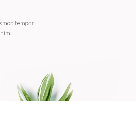
iusmod tempor
inim.