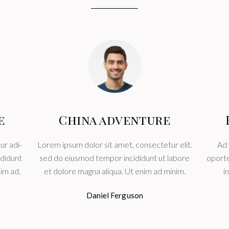
e
China adventure
ur adi-
Lorem ipsum dolor sit amet, consectetur elit.
Ad 
ididunt
sed do eiusmod tempor incididunt ut labore
oporte
nim ad.
et dolore magna aliqua. Ut enim ad minim.
i
Daniel Ferguson