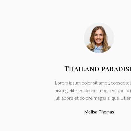
 my dream
Thailand paradis
o est, mel ei ornatus
Lorem ipsum dolor sit amet, consectet
 Primis mollis corrumpit
piscing elit. sed do eiusmod tempor inc
lis corrumpit in sea.
ut labore et dolore magna aliqua. Ut e
 Jenkins
Melisa Thomas